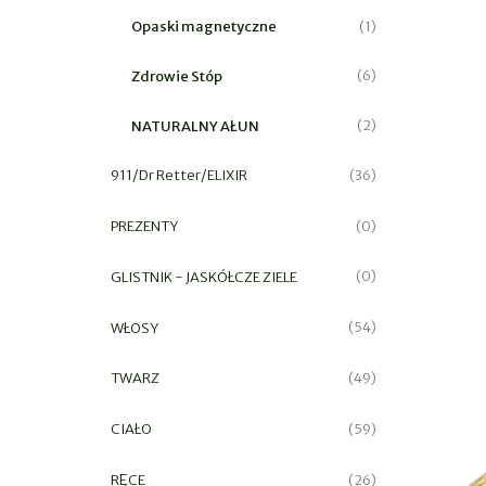
Opaski magnetyczne
(1)
Zdrowie Stóp
(6)
NATURALNY AŁUN
(2)
911/Dr Retter/ELIXIR
(36)
PREZENTY
(0)
GLISTNIK - JASKÓŁCZE ZIELE
(0)
WŁOSY
(54)
TWARZ
(49)
CIAŁO
(59)
RĘCE
(26)