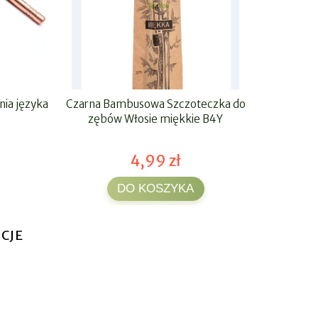
nia języka
Czarna Bambusowa Szczoteczka do
30x Pla
zębów Włosie miękkie B4Y
4,99 zł
DO KOSZYKA
CJE