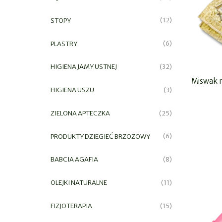
STOPY
(12)
PLASTRY
(6)
HIGIENA JAMY USTNEJ
(32)
Miswak n
HIGIENA USZU
(3)
ZIELONA APTECZKA
(25)
PRODUKTY DZIEGIEĆ BRZOZOWY
(6)
BABCIA AGAFIA
(8)
OLEJKI NATURALNE
(11)
FIZJOTERAPIA
(15)