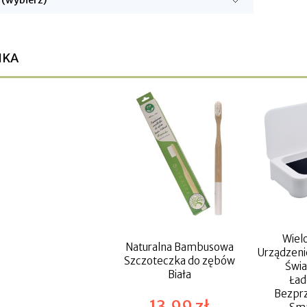
IKA
Wiel
Naturalna Bambusowa
Urządzenie
Szczoteczka do zębów
Świa
Biała
Ła
Bezpr
13,99 zł