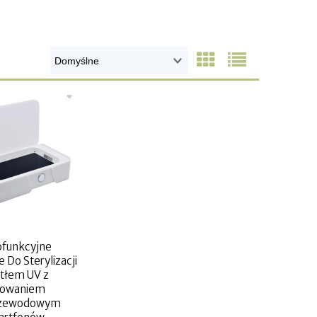
ofunkcyjne
 Do Sterylizacji
tłem UV z
dowaniem
zewodowym