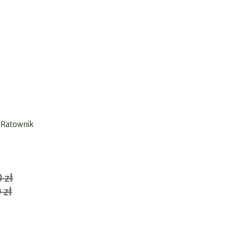
 Ratownik
 zł
 zł