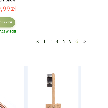
artfonów
,99 zł
OSZYKA
ACZ WIĘCEJ
«
1
2
3
4
5
6
»