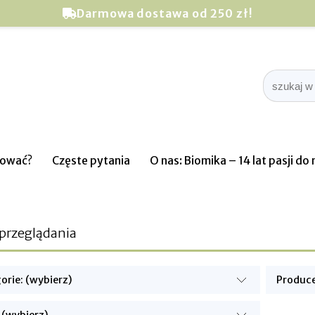
Darmowa dostawa od 250 zł!
pować?
Częste pytania
O nas: Biomika – 14 lat pasji d
 przeglądania
orie: (wybierz)
Produce
 (wybierz)