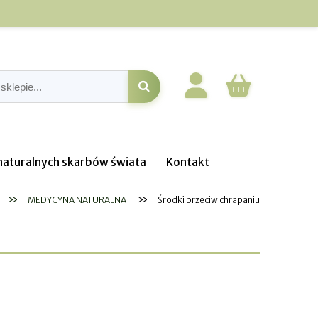
o naturalnych skarbów świata
Kontakt
»
»
MEDYCYNA NATURALNA
Środki przeciw chrapaniu