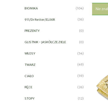
BIOMIKA
(104)
Nie zna
911/Dr Retter/ELIXIR
(36)
PREZENTY
(0)
GLISTNIK - JASKÓŁCZE ZIELE
(0)
WŁOSY
(54)
TWARZ
(49)
CIAŁO
(59)
RĘCE
(26)
STOPY
(12)