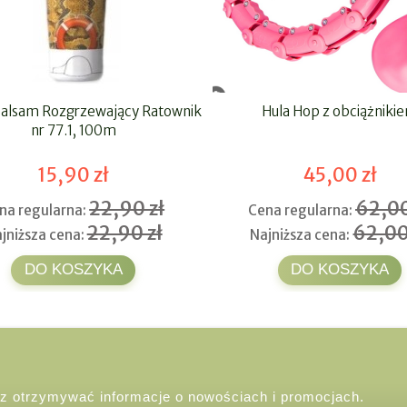
Balsam Rozgrzewający Ratownik
Hula Hop z obciążniki
nr 77.1, 100m
15,90 zł
45,00 zł
22,90 zł
62,00
na regularna:
Cena regularna:
22,90 zł
62,00
jniższa cena:
Najniższa cena:
DO KOSZYKA
DO KOSZYKA
esz otrzymywać informacje o nowościach i promocjach.