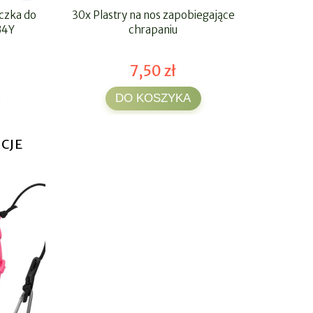
czka do
30x Plastry na nos zapobiegające
Miedziany 
B4Y
chrapaniu
7,50 zł
DO KOSZYKA
CJE