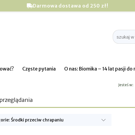
Darmowa dostawa od 250 zł!
pować?
Częste pytania
O nas: Biomika – 14 lat pasji d
Jesteś w:
 przeglądania
orie: Środki przeciw chrapaniu