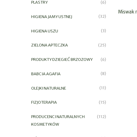
PLASTRY
(6)
Miswak n
HIGIENA JAMY USTNEJ
(32)
HIGIENA USZU
(3)
ZIELONA APTECZKA
(25)
PRODUKTY DZIEGIEĆ BRZOZOWY
(6)
BABCIA AGAFIA
(8)
OLEJKI NATURALNE
(11)
FIZJOTERAPIA
(15)
PRODUCENCI NATURALNYCH
(112)
KOSMETYKÓW