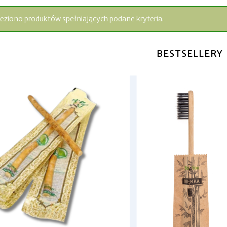
leziono produktów spełniających podane kryteria.
BESTSELLERY