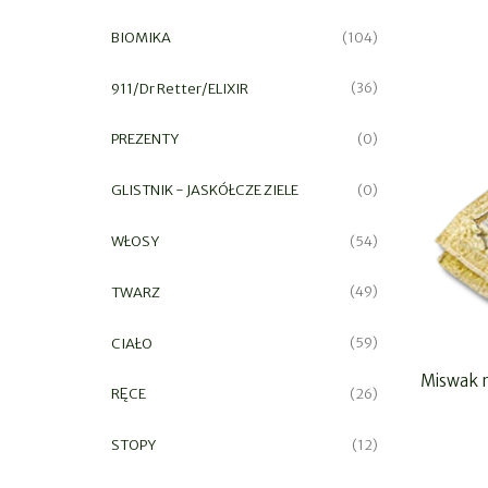
BIOMIKA
(104)
911/Dr Retter/ELIXIR
(36)
PREZENTY
(0)
GLISTNIK - JASKÓŁCZE ZIELE
(0)
WŁOSY
(54)
TWARZ
(49)
CIAŁO
(59)
Miswak n
RĘCE
(26)
STOPY
(12)