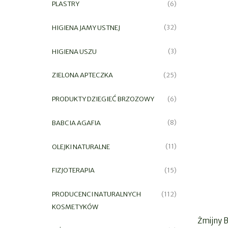
PLASTRY
(6)
HIGIENA JAMY USTNEJ
(32)
HIGIENA USZU
(3)
ZIELONA APTECZKA
(25)
PRODUKTY DZIEGIEĆ BRZOZOWY
(6)
BABCIA AGAFIA
(8)
OLEJKI NATURALNE
(11)
FIZJOTERAPIA
(15)
PRODUCENCI NATURALNYCH
(112)
KOSMETYKÓW
Żmijny 