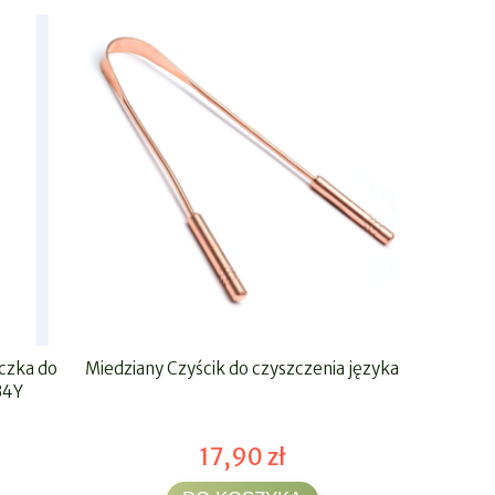
czka do
Miedziany Czyścik do czyszczenia języka
30x Pla
B4Y
17,90 zł