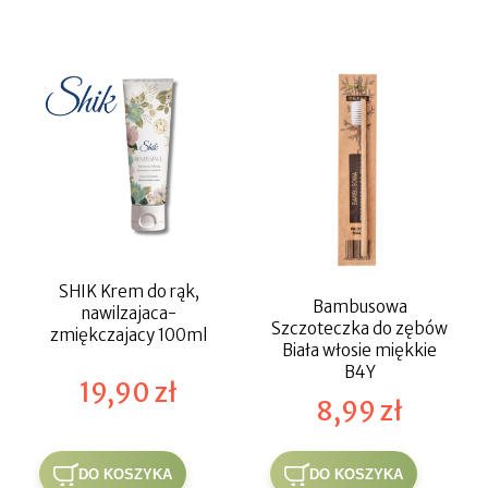
SHIK Krem do rąk,
Bambusowa
nawilzajaca-
Szczoteczka do zębów
zmiękczajacy 100ml
Biała włosie miękkie
B4Y
19,90 zł
8,99 zł
DO KOSZYKA
DO KOSZYKA