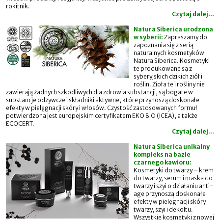
rokitnik.
Czytaj dalej...
Natura Siberica urodzona
w syberii:
Zapraszamy do
zapoznania się z serią
naturalnych kosmetyków
Natura Siberica. Kosmetyki
te produkowane są z
syberyjskich dzikich ziół i
roślin. Zioła te i rośliny nie
zawierają żadnych szkodliwych dla zdrowia substancji, są bogate w
substancje odżywcze i składniki aktywne, które przynoszą doskonałe
efekty w pielęgnacji skóry i włosów. Czystość zastosowanych formuł
potwierdzona jest europejskim certyfikatem EKO BIO (ICEA), a także
ECOCERT.
Czytaj dalej...
Natura Siberica unikalny
kompleks na bazie
czarnego kawioru:
Kosmetyki do twarzy – krem
do twarzy, serum i maska do
twarzy i szyi o działaniu anti-
age przynoszą doskonałe
efekty w pielęgnacji skóry
twarzy, szyi i dekoltu.
Wszystkie kosmetyki z nowej