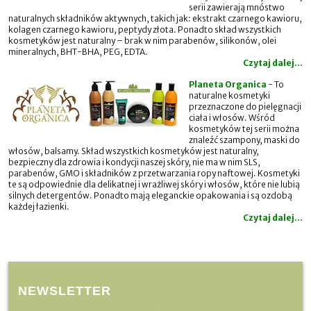
serii zawierają mnóstwo
naturalnych składników aktywnych, takich jak: ekstrakt czarnego kawioru,
kolagen czarnego kawioru, peptydy złota. Ponadto skład wszystkich
kosmetyków jest naturalny – brak w nim parabenów, silikonów, olei
mineralnych, BHT-BHA, PEG, EDTA.
Czytaj dalej...
Planeta Organica
- To
naturalne kosmetyki
przeznaczone do pielęgnacji
ciała i włosów. Wśród
kosmetyków tej serii można
znaleźć szampony, maski do
włosów, balsamy. Skład wszystkich kosmetyków jest naturalny,
bezpieczny dla zdrowia i kondycji naszej skóry, nie ma w nim SLS,
parabenów, GMO i składników z przetwarzania ropy naftowej. Kosmetyki
te są odpowiednie dla delikatnej i wrażliwej skóry i włosów, które nie lubią
silnych detergentów. Ponadto mają eleganckie opakowania i są ozdobą
każdej łazienki.
Czytaj dalej...
NEWSLETTER