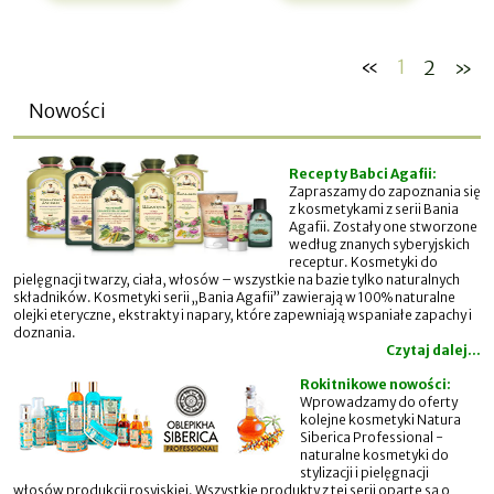
«
1
2
»
Nowości
Recepty Babci Agafii:
Zapraszamy do zapoznania się
z kosmetykami z serii Bania
Agafii. Zostały one stworzone
według znanych syberyjskich
receptur. Kosmetyki do
pielęgnacji twarzy, ciała, włosów – wszystkie na bazie tylko naturalnych
składników. Kosmetyki serii „Bania Agafii” zawierają w 100% naturalne
olejki eteryczne, ekstrakty i napary, które zapewniają wspaniałe zapachy i
doznania.
Czytaj dalej...
Rokitnikowe nowości:
Wprowadzamy do oferty
kolejne kosmetyki Natura
Siberica Professional -
naturalne kosmetyki do
stylizacji i pielęgnacji
włosów produkcji rosyjskiej. Wszystkie produkty z tej serii oparte są o