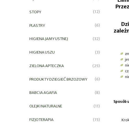
Przez
STOPY
(12)
Dz
PLASTRY
(6)
zależ
HIGIENA JAMY USTNEJ
(32)
HIGIENA USZU
(3)
zm
je
ni
ZIELONA APTECZKA
(25)
cz
ni
PRODUKTY DZIEGIEĆ BRZOZOWY
(6)
BABCIA AGAFIA
(8)
Sposób u
OLEJKI NATURALNE
(11)
FIZJOTERAPIA
(15)
Krok