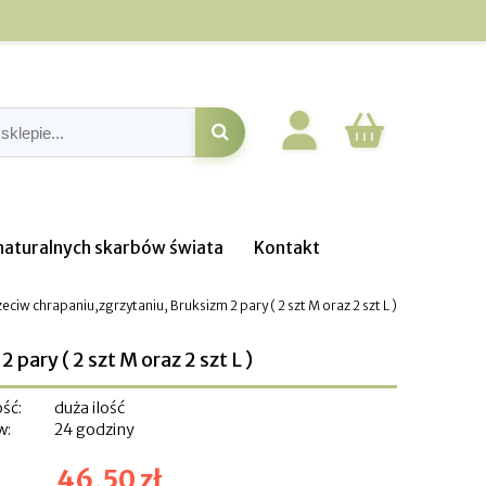
o naturalnych skarbów świata
Kontakt
eciw chrapaniu,zgrzytaniu, Bruksizm 2 pary ( 2 szt M oraz 2 szt L )
ary ( 2 szt M oraz 2 szt L )
ść:
duża ilość
w:
24 godziny
46,50 zł