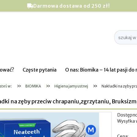
Darmowa dostawa od 250 zł!
pować?
Częste pytania
O nas: Biomika – 14 lat pasji d
»
»
»
steś w:
BIOMIKA
Higiena jamy ustnej
Nakładki na zęby prz
dki na zęby przeciw chrapaniu,zgrzytaniu, Bruksizm 2 p
Dostępno
Wysyłka 
Cena: