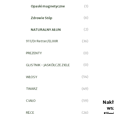
Opaski magnetyczne
(1)
Zdrowie Stóp
(6)
NATURALNY AŁUN
(2)
911/Dr Retter/ELIXIR
(36)
PREZENTY
(0)
GLISTNIK - JASKÓŁCZE ZIELE
(0)
WŁOSY
(54)
TWARZ
(49)
CIAŁO
(59)
Nakł
wsz
RĘCE
(26)
Elim