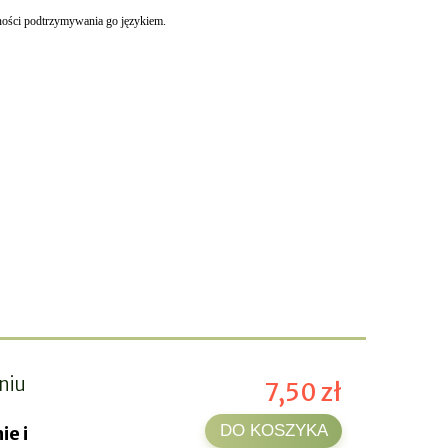
ności podtrzymywania go językiem.
niu
7,50 zł
DO KOSZYKA
ie i