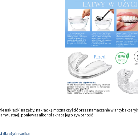
ie nakładki na zęby: nakładkę można czyścić przez namaczanie w antybakteryj
jamy ustnej, ponieważ alkohol skraca jego żywotność
 dla użytkownika: