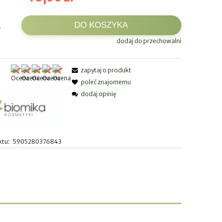
DO KOSZYKA
.
dodaj do przechowalni
zapytaj o produkt
:
poleć znajomemu
dodaj opinię
ktu:
5905280376843