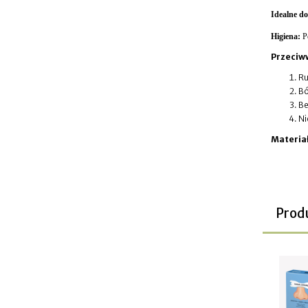
Idealne d
Higiena:
Po
Przeciw
Ru
Bó
Be
Ni
Materia
Prod