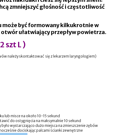
hcą zmniejszyć głośność i częstotliwość
 może być formowany kilkukrotnie w
a otwór ułatwiający przepływ powietrza.
2 szt L )
jawów należy skontaktować się z lekarzem laryngologiem)
ku lub misce na około 10-15 sekund
stawić do ostygnięcia na maksymalnie 10 sekund
by było wystarczająco dużo miejsca na zmieszczenie zębów
nocześnie dociskając palcami ścianki zewnętrzne