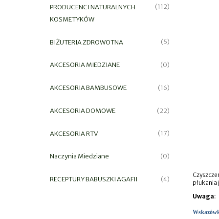
PRODUCENCI NATURALNYCH
(112)
KOSMETYKÓW
BIŻUTERIA ZDROWOTNA
(5)
AKCESORIA MIEDZIANE
(0)
AKCESORIA BAMBUSOWE
(16)
AKCESORIA DOMOWE
(22)
AKCESORIA RTV
(17)
Naczynia Miedziane
(0)
Czyszczen
RECEPTURY BABUSZKI AGAFII
(4)
płukania 
Uwaga
:
Wskazówki