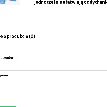
jednocześnie ułatwiają oddychani
e o produkcie (0)
b pseudonim:
pinia: