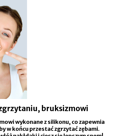
,zgrzytaniu, bruksizmowi
zmowi wykonane z silikonu, co zapewnia
by w końcu przestać zgrzytać zębami.
włóż nakłdaki i ciesz się lepszym snem!