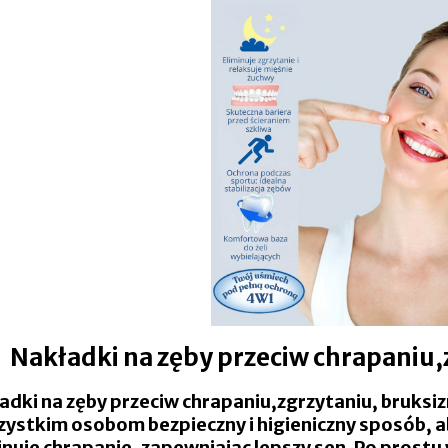
Nakładki na zęby przeciw chrapaniu
adki na zęby przeciw chrapaniu,zgrzytaniu, bruksi
ystkim osobom bezpieczny i higieniczny sposób, a
inuje chrapanie, zapewniając lepszy sen. Po prostu 