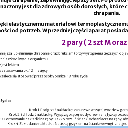
naczony jest dla zdrowych osób dorosłych, które c
chrapania.
ięki elastycznemu materiałowi termoplastycznemu
ności od potrzeb. W przedniej części aparat posiad
2 pary ( 2 szt M oraz 
niejsza lub eliminuje chrapanie oraz bruksizm (przy wystąpieniu cięższych ob
st nieszkodliwy dla organizmu
e jest lekiem
as stosowania ok. 12 miesięcy
e zaleca się stosować przez osoby poniżej 18 roku życia
życia:
Krok 1 Podgrzać nakładkę: zanurz we wrzącej wodzie w garn
Krok 2 Schłodzić nakładkę: Wyjąć z gorącej wody drewnianą łyżką i pozo
 3 Formowanie nakładki na zęby: Lekko rozsuń ścianki ochraniacza na zęby, a
Krok 4 Zakładanie nakładki: Naciskaj językiem na ścianki wewnętrzne, jed