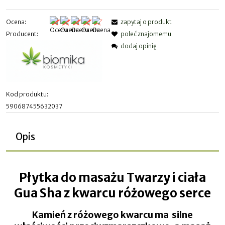
Ocena:
zapytaj o produkt
Producent:
poleć znajomemu
dodaj opinię
Kod produktu:
590687455632037
Opis
Płytka do masażu Twarzy i ciała
Gua Sha z kwarcu różowego serce
Kamień z różowego kwarcu ma silne