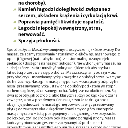
na choroby).
Kamień łagodzi dolegliwości związane z
sercem, układem krążenia i cyrkulacją krwi.
Poprawia pamięć i likwiduje ospałość.
Łagodzi niepokój wewnętrzny, stres,
nerwowość.
Sprzyja płodności.
Sposób użycia: Masaż wykonujemy na oczyszczonej skórze twarzy. Do
masażu zalecamy stosowanie naturalnych olejków np. arganowego, z
opuncji figowej (naturalny botox), z nasion malin, różany olejek
piękności (dostępne na naszych aukcjach). Nie wykonujemy masażu na
suchej skórze - skóra musi być pokryta olejkiem tak aby płytka z
łatwością przesuwała się po skórze. Masaż zaczynamy od szyi – tuz
przy obojczyku ustawiamy płytkę krawędzią do skóry i przesuwamy aż
do linii żuchwy. Następnie masujemy policzki – zaczynamy tuż przy linii
nosa i przesuwamy płytkę ustawioną do skóry pod kątem 90 stopni,
ruchem ku górze, aż do samego ucha. Dalej czas na okolice oczu. Są
dwa sposoby, jak to zrobić: albo klasycznie, czyli od kącików oczu na
zewnątrz, albo w przeciwnym kierunku, z tym że ta druga opcja
obejmuje jednocześnie masaż górnej powieki, a więc przesuwamy
płytkę od zewnątrz oka ku kącikom i zawijamy do góry. Następnie
masujemy czoło – tutaj postępujemy analogicznie, jak w przypadku
policzków, czyli od środka w bok i tak samo z drugiej strony. Masaż
kończymy pionowym gestem – zaczynamy tuż pod nosem i
prowadzimy gua sha wzdłuż jego linii dalej przez całe czoło i kończymy