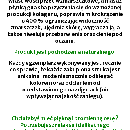
właściwości przeciwzmarszczkowe,
a
masaż
płytką gua sha
przyczynia się do wzmożonej
produkcji kolagenu, poprawia mikrokrążenie
o 400 % ograniczając widoczność
zmarszczek, ujędrnia skórę, wygładza ją, a
także niweluje przebarwienia oraz cienie pod
oczami.
Produkt jest pochodzenia naturalnego.
Każdy egzemplarz wykonywany jest ręcznie
co sprawia, że każda zakupiona sztuka jest
unikalna i może nieznacznie odbiegać
kolorem oraz odcieniem od
przedstawionego na zdjęciach (nie
wpływając na jakość zabiegu).
Chciałabyś mieć piękną i promienną cerę ?
Potrzebujesz relaksu i delikatnego