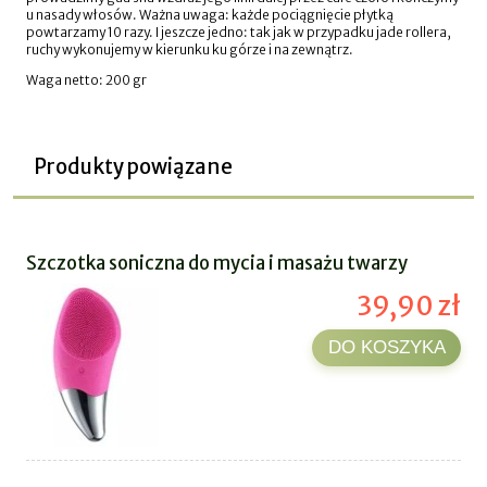
u nasady włosów. Ważna uwaga: każde pociągnięcie płytką
powtarzamy 10 razy. I jeszcze jedno: tak jak w przypadku jade rollera,
ruchy wykonujemy w kierunku ku górze i na zewnątrz.
Waga netto: 200 gr
Produkty powiązane
Szczotka soniczna do mycia i masażu twarzy
39,90 zł
DO KOSZYKA