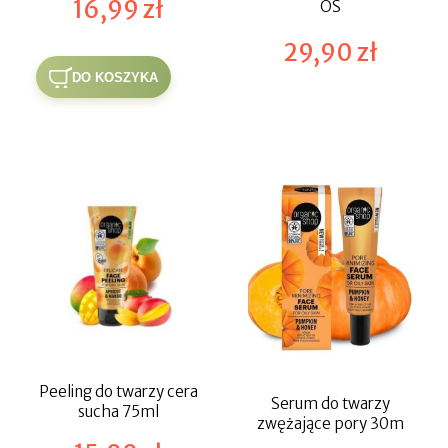
16,99 zł
OS
29,90 zł
DO KOSZYKA
Peeling do twarzy cera
Serum do twarzy
sucha 75ml
zwężające pory 30m