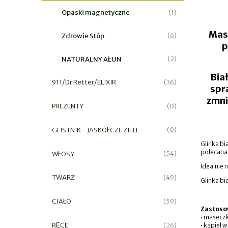
Opaski magnetyczne
(1)
Mask
Zdrowie Stóp
(6)
p
NATURALNY AŁUN
(2)
Bia
911/Dr Retter/ELIXIR
(36)
spr
zmni
PREZENTY
(0)
GLISTNIK - JASKÓŁCZE ZIELE
(0)
Glinka bi
polecana 
WŁOSY
(54)
Idealnie 
TWARZ
(49)
Glinka bi
CIAŁO
(59)
Zastosow
• masecz
RĘCE
(26)
• kąpiel w