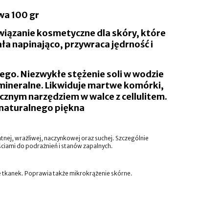
owa 100 gr
związanie kosmetyczne dla skóry, które
a napinająco, przywraca jędrność i
go. Niezwykłe stężenie soli w wodzie
 mineralne. Likwiduje martwe komórki,
tecznym narzędziem w walce z cellulitem.
 naturalnego piękna
atnej, wrażliwej, naczynkowej oraz suchej. Szczególnie
nościami do podrażnień i stanów zapalnych.
ję tkanek. Poprawia także mikrokrążenie skórne.