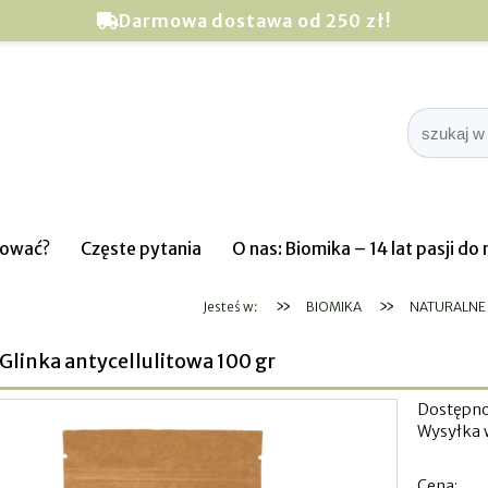
Darmowa dostawa od 250 zł!
pować?
Częste pytania
O nas: Biomika – 14 lat pasji d
»
»
Jesteś w:
BIOMIKA
NATURALNE 
 Glinka antycellulitowa 100 gr
Dostępno
Wysyłka 
Cena: