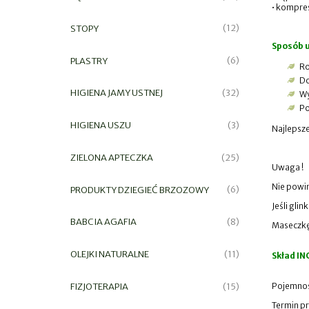
• kompre
STOPY
(12)
Sposób u
PLASTRY
(6)
Ro
Do
HIGIENA JAMY USTNEJ
(32)
Wy
Po
HIGIENA USZU
(3)
Najlepsze
ZIELONA APTECZKA
(25)
Uwaga !
Nie powin
PRODUKTY DZIEGIEĆ BRZOZOWY
(6)
Jeśli gli
BABCIA AGAFIA
(8)
Maseczkę
OLEJKI NATURALNE
(11)
Skład IN
FIZJOTERAPIA
Pojemnoś
(15)
Termin p