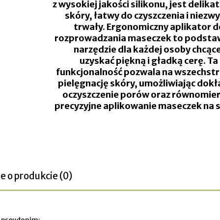
z
wysokiej jakości silikonu
, jest
delikat
skóry, łatwy do czyszczenia i niezw
trwały
. Ergonomiczny aplikator d
rozprowadzania maseczek to
podsta
narzędzie
dla każdej osoby chcące
uzyskać
piękną i gładką cerę.
Ta
funkcjonalność pozwala na
wszechst
pielęgnację skóry
, umożliwiając dok
oczyszczenie porów oraz
równomier
precyzyjne
aplikowanie maseczek na s
e o produkcie (0)
b pseudonim: