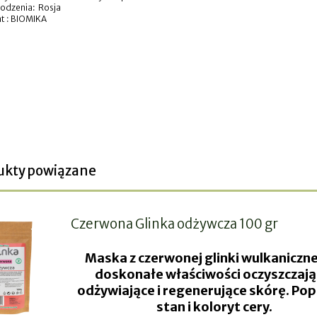
hodzenia: Rosja
t : BIOMIKA
ukty powiązane
Czerwona Glinka odżywcza 100 gr
Maska z czerwonej glinki wulkaniczn
doskonałe właściwości oczyszczają
odżywiające i regenerujące skórę. Po
stan i koloryt cery.