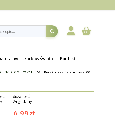
o naturalnych skarbów świata
Kontakt
»
GLINKI KOSMETYCZNE
Biała Glinka antycellulitowa 100 gr
ść:
duża ilość
w:
24 godziny
6,99 zł