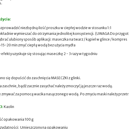
s.
życia:
zprowadzić niezbędną ilość proszku w ciepłej wodzie w stosunku 1:1
kładnie wymieszać do otrzymania jednolitej konsystencji. (UWAGA Do przygot
brać ulubiony sposób aplikacji: maseczka na twarz / kąpiel w glince / kompres
 15-20 min zmyć ciepłą wodą bez użycia mydła
 efekty uzyskuje się stosując maseczkę 2 - 3 razy w tygodniu
no się dopuścić do zaschnięcia MASECZKI z glinki.
nka zaschnie, bądź zacznie zasychać należy zmoczyć ją jeszcze raz wodą.
 zmywać za pomocą wacika nasączonego wodą. Po zmyciu maski należy przetr
CI:
K
aolin
ć opakowania 100 g
rzydatności: Umieszczony na opakowaniu