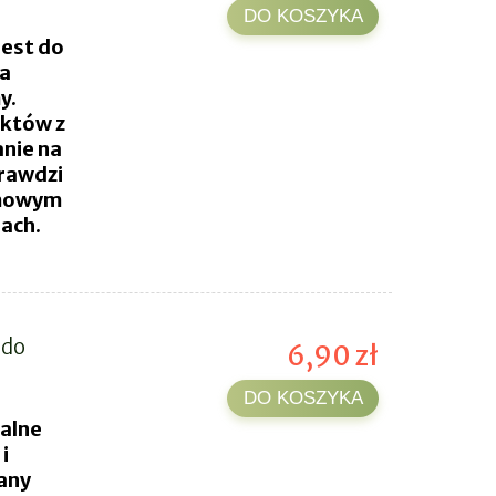
DO KOSZYKA
jest do
ia
y.
któw z
anie na
prawdzi
omowym
nach.
 do
6,90 zł
DO KOSZYKA
ealne
i
any