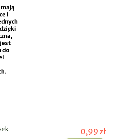
j mają
e i
będnych
dzięki
czna,
jest
a do
 i
ch.
sek
0,99 zł