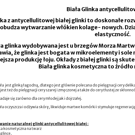
Biała Glinka antycellulit
a z antycellulitowej białej glinki to doskonałe ro
obudza wytwarzanie włókien kolage- nowych. Dział
elastyczność.
ła glinka wydobywana jest u brzegów Morza Martwe
awia, że glinka jest bogata w mikroelementy i sole
ejsza produkcję łoju. Okłady z białej glinki są sku
Biała glinka kosmetyczna to źródło
ała jest glinką łagodną, dlatego jest głównie polecana do pielęgnacji cery delik
jest też do pielęgnacji cery szarej i zmęczonej a także do cery tłustej ze skłon
nadaje się zarówno dla cery młodej jak i dojrzałej.
ała oczyszcza i odżywia skórę, likwiduje martwe komórki i stymuluje regenerac
anie naturalnej glinki antycellulitowej białej :
ka kosmetyczna na twarz
 glince,