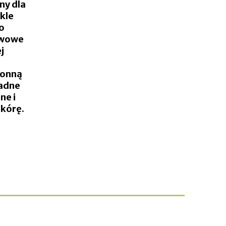
ny dla
ykle
o
wowe
j
ronną
ładne
ne i
kórę.