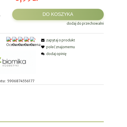
DO KOSZYKA
.
dodaj do przechowalni
zapytaj o produkt
:
poleć znajomemu
dodaj opinię
ktu:
5906874556177