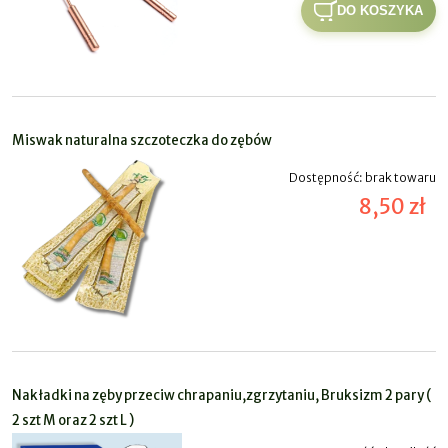
DO KOSZYKA
Miswak naturalna szczoteczka do zębów
Dostępność:
brak towaru
8,50 zł
Nakładki na zęby przeciw chrapaniu,zgrzytaniu, Bruksizm 2 pary (
2 szt M oraz 2 szt L )