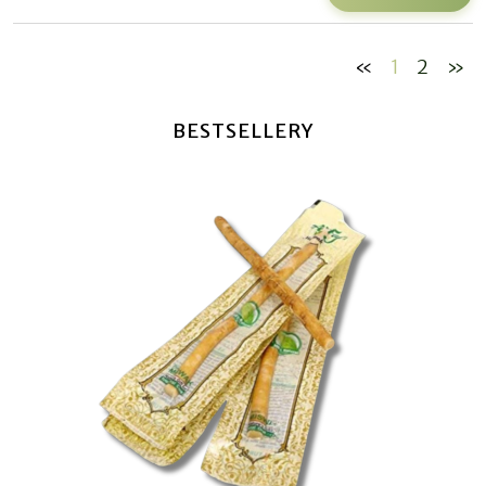
«
1
2
»
BESTSELLERY