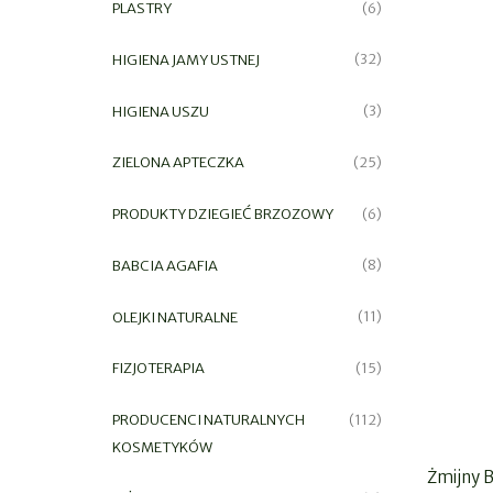
PLASTRY
(6)
HIGIENA JAMY USTNEJ
(32)
HIGIENA USZU
(3)
ZIELONA APTECZKA
(25)
PRODUKTY DZIEGIEĆ BRZOZOWY
(6)
BABCIA AGAFIA
(8)
OLEJKI NATURALNE
(11)
FIZJOTERAPIA
(15)
PRODUCENCI NATURALNYCH
(112)
KOSMETYKÓW
Żmijny 