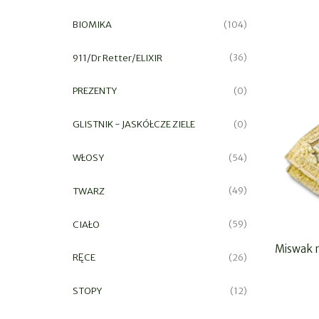
BIOMIKA
(104)
911/Dr Retter/ELIXIR
(36)
PREZENTY
(0)
GLISTNIK - JASKÓŁCZE ZIELE
(0)
WŁOSY
(54)
TWARZ
(49)
CIAŁO
(59)
Miswak n
RĘCE
(26)
STOPY
(12)