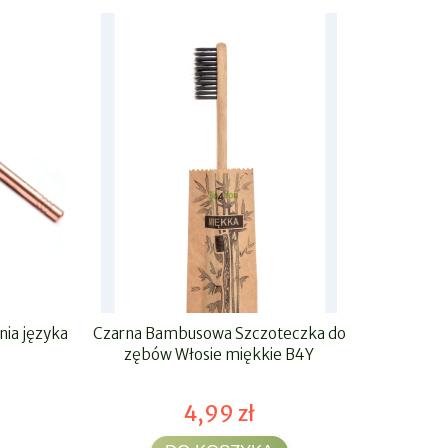
nia języka
Czarna Bambusowa Szczoteczka do
30x Pla
zębów Włosie miękkie B4Y
4,99 zł